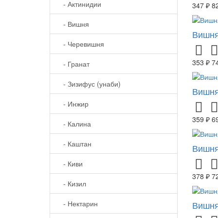
- Актинидии
347 ₽
8
- Вишня
Вишня
- Черевишня
353 ₽
7
- Гранат
- Зизифус (унаби)
Вишня
- Инжир
359 ₽
6
- Калина
- Каштан
Вишня
- Киви
378 ₽
7
- Кизил
- Нектарин
Вишня