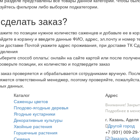
м разделе представлены все товары данной категории. Чтобы было
зуйтесь фильтром либо выбором подкатегории.
 сделать заказ?
кажите по позиции нужное количество саженцев и добавьте ее в кор
айдите в корзину и введите данные ФИО, адрес, эл.почту и номер 
ри доставке Почтой укажите адрес проживания, при доставке ТК Сдэ
тделения
ыберите способ оплаты: онлайн на сайте картой или после получен
роверьте позиции, их количество и подтвердите заказ
заказ проверяется и обрабатывается сотрудниками вручную. После
яжется ответственный менеджер, поэтому проверяйте, пожалуйста
ных данных.
Каталог
Адрес
Саженцы цветов
Внимание! Закрыт
Плодово-ягодные деревья
Подробнее в меню
Ягодные кустарники
г. Казань, Аделя 
Декоративные культуры
Другой город
Хвойные растения
+7 (931) 009-29-
Горшечные растения
Заказать обра
Семена