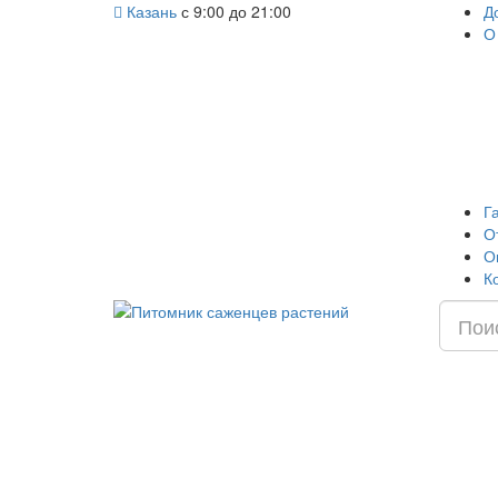
Казань
с 9:00 до 21:00
Д
О
Г
О
О
К