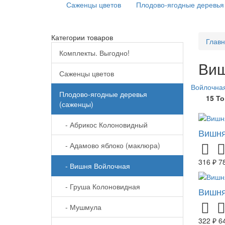
Саженцы цветов
Плодово-ягодные деревья
Категории товаров
Глав
Комплекты. Выгодно!
Виш
Саженцы цветов
Войлочна
Плодово-ягодные деревья
15 Т
(саженцы)
- Абрикос Колоновидный
Вишня
- Адамово яблоко (маклюра)
316 ₽
7
- Вишня Войлочная
- Груша Колоновидная
Вишня
- Мушмула
322 ₽
6