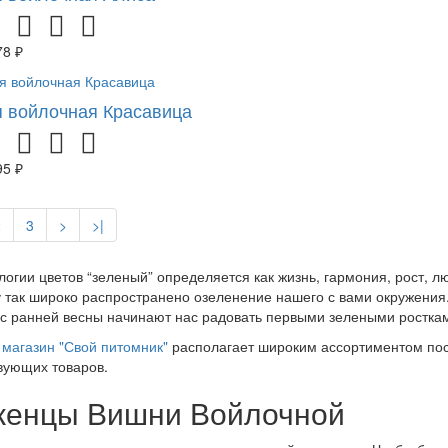
78 ₽
 войлочная Красавица
95 ₽
2
3
>
>|
логии цветов “зеленый” определяется как жизнь, гармония, рост, 
 так широко распространено озеленение нашего с вами окружения.
 с ранней весны начинают нас радовать первыми зелеными росткам
магазин "Свой питомник"
располагает широким ассортиментом пос
вующих товаров.
енцы Вишни Войлочной