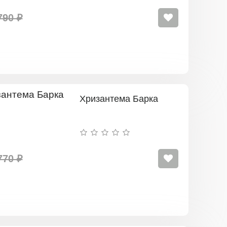
790 ₽
Хризантема Барка
770 ₽