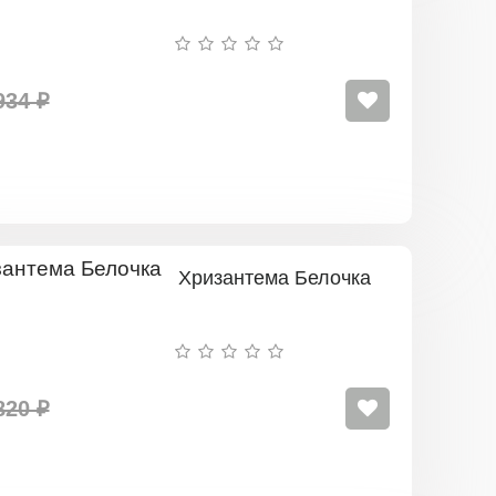
Ваза
(Крупноцве
Белая)
934 ₽
Хризантема Белочка
820 ₽