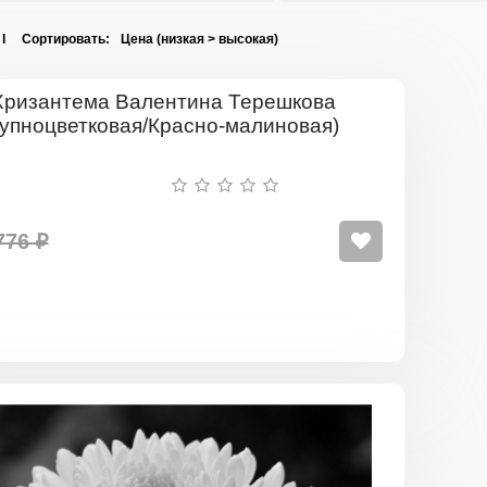
 I Сортировать:
Хризантем
Валентина
Терешков
(Крупноцве
Красно-
малиновая
776 ₽
Хризантем
Газель
(Крупноцве
Белая)