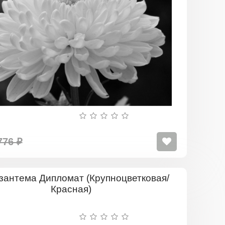
776 ₽
Хризантем
Дипломат
(Крупноцве
Красная)