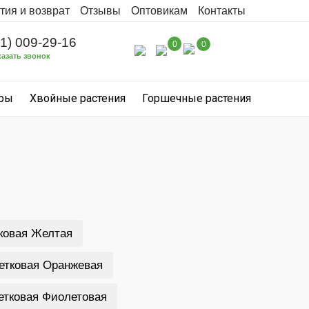
тия и возврат
Отзывы
Оптовикам
Контакты
31) 009-29-16
0
0
казать звонок
уры
Хвойные растения
Горшечные растения
ковая Желтая
етковая Оранжевая
етковая Фиолетовая