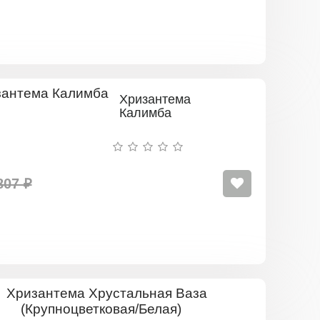
Хризантема
Калимба
807 ₽
Хризантем
Хрустальн