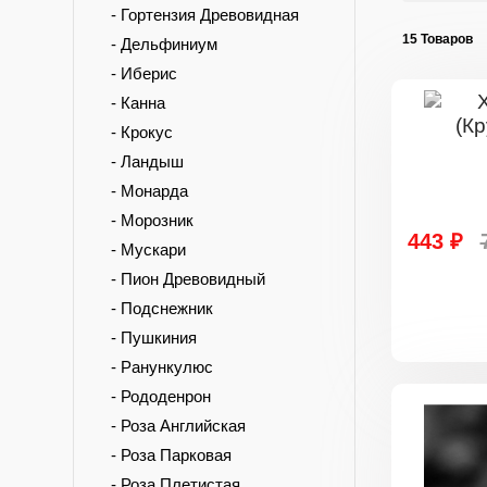
- Гортензия Древовидная
15 Товаров
- Дельфиниум
- Иберис
- Канна
- Крокус
- Ландыш
- Монарда
- Морозник
443 ₽
- Мускари
- Пион Древовидный
- Подснежник
- Пушкиния
- Ранункулюс
- Рододенрон
- Роза Английская
- Роза Парковая
- Роза Плетистая