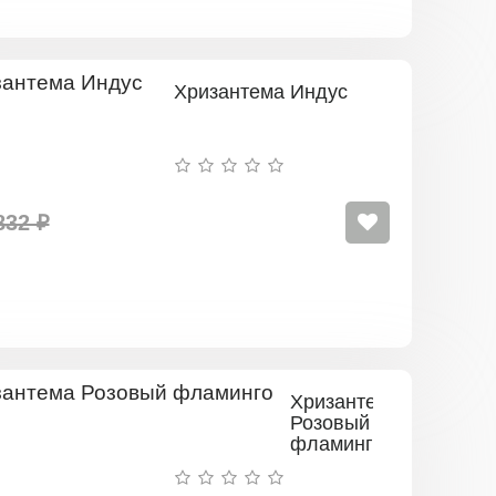
Хризантема Индус
832 ₽
Хризантема
Розовый
фламинго