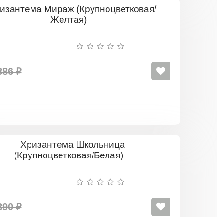
Хризантем
Мираж
(Крупноцве
Желтая)
886 ₽
Хризантем
Школьниц
(Крупноцве
Белая)
890 ₽