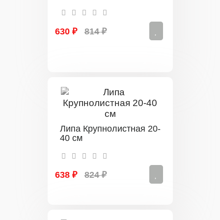
630 ₽
814 ₽
Липа Крупнолистная 20-
40 см
638 ₽
824 ₽