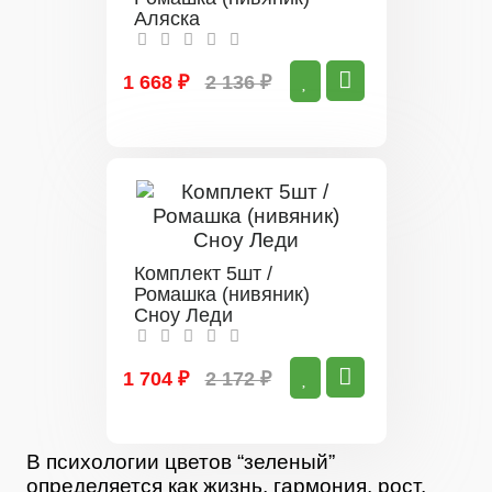
Аляска
1 668 ₽
2 136 ₽
Комплект 5шт /
Ромашка (нивяник)
Сноу Леди
1 704 ₽
2 172 ₽
В психологии цветов “зеленый”
определяется как жизнь, гармония, рост,