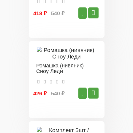
418 ₽
540 ₽
Ромашка (нивяник)
Сноу Леди
426 ₽
540 ₽