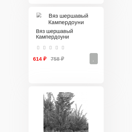
Вяз шершавый
Кампердоуни
614 ₽
758 ₽