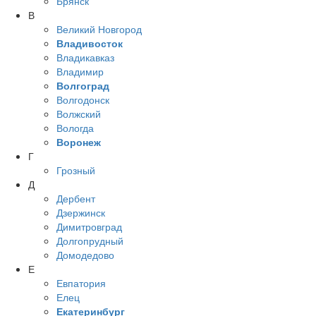
Брянск
В
Великий Новгород
Владивосток
Владикавказ
Владимир
Волгоград
Волгодонск
Волжский
Вологда
Воронеж
Г
Грозный
Д
Дербент
Дзержинск
Димитровград
Долгопрудный
Домодедово
Е
Евпатория
Елец
Екатеринбург