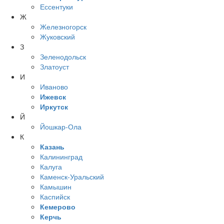
Ессентуки
Ж
Железногорск
Жуковский
З
Зеленодольск
Златоуст
И
Иваново
Ижевск
Иркутск
Й
Йошкар-Ола
К
Казань
Калининград
Калуга
Каменск-Уральский
Камышин
Каспийск
Кемерово
Керчь