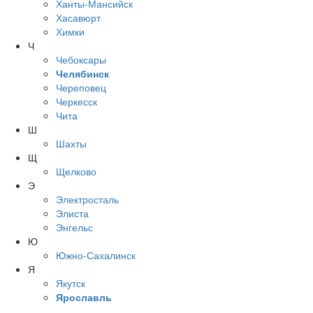
Ханты-Мансийск
Хасавюрт
Химки
Ч
Чебоксары
Челябинск
Череповец
Черкесск
Чита
Ш
Шахты
Щ
Щелково
Э
Электросталь
Элиста
Энгельс
Ю
Южно-Сахалинск
Я
Якутск
Ярославль