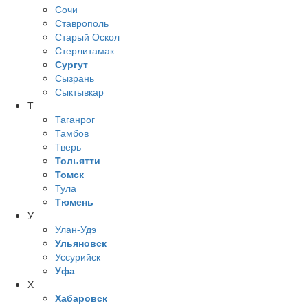
Сочи
Ставрополь
Старый Оскол
Стерлитамак
Сургут
Сызрань
Сыктывкар
Т
Таганрог
Тамбов
Тверь
Тольятти
Томск
Тула
Тюмень
У
Улан-Удэ
Ульяновск
Уссурийск
Уфа
Х
Хабаровск