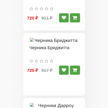
720 ₽
911 ₽
Черника Бриджитта
725 ₽
917 ₽