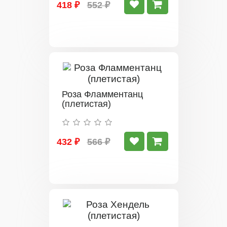
418 ₽
552 ₽
Роза Фламментанц
(плетистая)
432 ₽
566 ₽