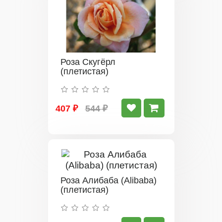
Роза Скугёрл
(плетистая)
407 ₽
544 ₽
Роза Алибаба (Alibaba)
(плетистая)