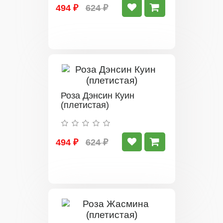
494 ₽
624 ₽
Роза Дэнсин Куин
(плетистая)
494 ₽
624 ₽