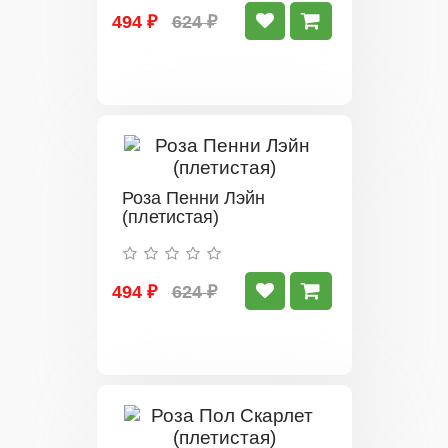
494 ₽
624 ₽
Роза Пенни Лэйн
(плетистая)
494 ₽
624 ₽